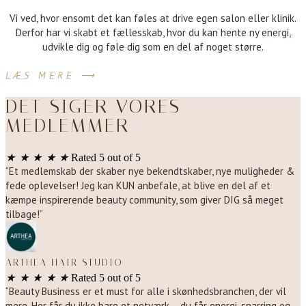
Vi ved, hvor ensomt det kan føles at drive egen salon eller klinik.
Derfor har vi skabt et fællesskab, hvor du kan hente ny energi,
udvikle dig og føle dig som en del af noget større.
LÆS MERE ⟶
DET SIGER VORES
MEDLEMMER
★
★
★
★
★
Rated 5 out of 5
“Et medlemskab der skaber nye bekendtskaber, nye muligheder &
fede oplevelser! Jeg kan KUN anbefale, at blive en del af et
kæmpe inspirerende beauty community, som giver DIG så meget
tilbage!”
ARTHEA HAIR STUDIO
★
★
★
★
★
Rated 5 out of 5
“Beauty Business er et must for alle i skønhedsbranchen, der vil
mere. Her får du ikke bare et netværk – du får energi, sparring og