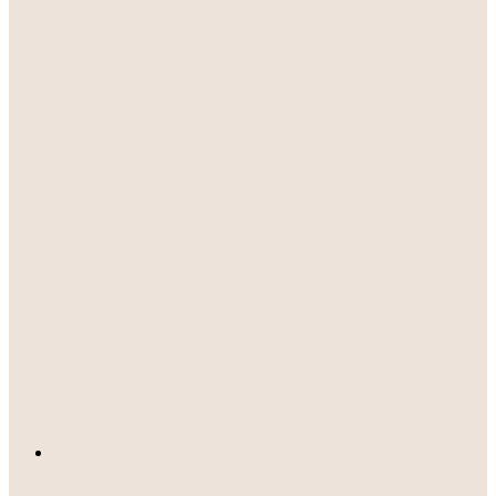
818-758-4076
office@photo.com