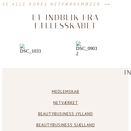
SE ALLE VORES NETVÆRKSMØDER ⟶
ET INDBLIK FRA
FÆLLESSKABET
I
MEDLEMSKAB
NETVÆRKET
BEAUTYBUSINESS JYLLAND
BEAUTYBUSINESS SJÆLLAND